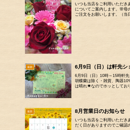
いつも当店をご利用いただき
についてご案内します。🌸
ご注文をお願いします。（当日
6月9日（日）は軒先シ
最新
6月9日（日）10時～15時軒
胡蝶蘭は除く・雑貨、陶器10
は晴れ☀なのでホッとしておりま
8月営業日のお知らせ
最新
いつも当店をご利用いただき
だく日がありますのでご確認