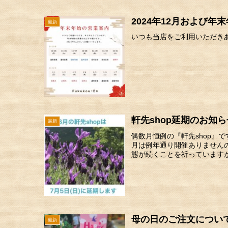
2024年12月および
最新
いつも当店をご利用いただき
軒先shop延期のお知ら
最新
偶数月恒例の『軒先shop』て
月は例年通り開催ありませんのて
態が続くことを祈っていますが
母の日のご注文につい
最新