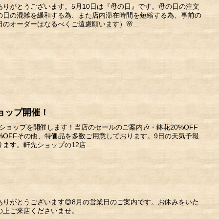
ありがとうございます。5月10日は『母の日』です。母の日の注文
母の日の混雑を緩和する為、また店内滞在時間を短縮する為、事前の
のオーダーはなるべくご遠慮願います）🌸...
ョップ開催！
先ショップを開催します！当店のセールのご案内🎶・鉢花20%OFF
%OFFその他、特価品を多数ご用意しております。9日の天気予報
す。軒先ショップの12店...
ありがとうございます😊8月の営業日のご案内です。お休みをいた
の上ご来店くださいませ。